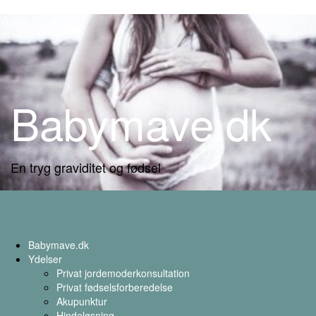
Videre til indhold
Babymave.dk
En tryg graviditet og fødsel
Babymave.dk
Ydelser
Privat jordemoderkonsultation
Privat fødselsforberedelse
Akupunktur
Hindeløsning