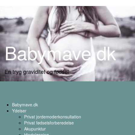
Videre til indhold
Babymave.dk
En tryg graviditet og fødsel
Babymave.dk
Ydelser
Privat jordemoderkonsultation
Privat fødselsforberedelse
Akupunktur
Hindeløsning