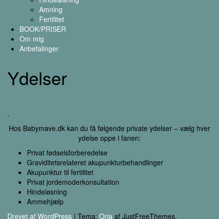
Amning
Fertilitet
BOOK/PRISER
Om mig
Anbefalinger
Ydelser
.
Hos Babymave.dk kan du få følgende private ydelser – vælg hver
ydelse oppe i fanen:
Privat fødselsforberedelse
Graviditetsrelateret akupunkturbehandlinger
Akupunktur til fertilitet
Privat jordemoderkonsultation
Hindeløsning
Ammehjælp
Drevet af WordPress
|
Tema:
Oria
af JustFreeThemes.