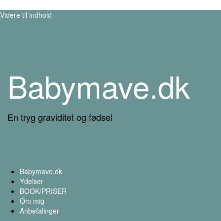
Videre til indhold
Babymave.dk
En tryg graviditet og fødsel
Babymave.dk
Ydelser
BOOK/PRISER
Om mig
Anbefalinger