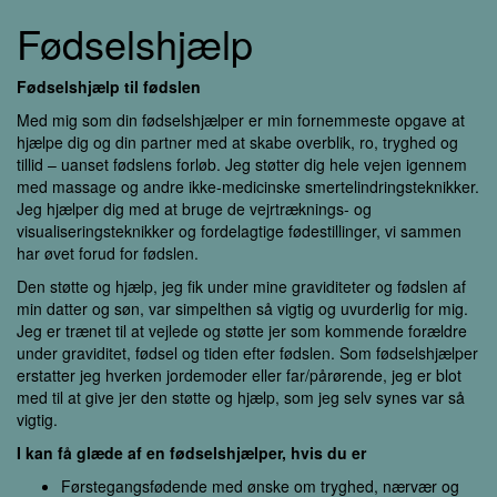
Fødselshjælp
Fødselshjælp til fødslen
Med mig som din fødselshjælper er min fornemmeste opgave at
hjælpe dig og din partner med at skabe overblik, ro, tryghed og
tillid – uanset fødslens forløb. Jeg støtter dig hele vejen igennem
med massage og andre ikke-medicinske smertelindringsteknikker.
Jeg hjælper dig med at bruge de vejrtræknings- og
visualiseringsteknikker og fordelagtige fødestillinger, vi sammen
har øvet forud for fødslen.
Den støtte og hjælp, jeg fik under mine graviditeter og fødslen af
min datter og søn, var simpelthen så vigtig og uvurderlig for mig.
Jeg er trænet til at vejlede og støtte jer som kommende forældre
under graviditet, fødsel og tiden efter fødslen. Som fødselshjælper
erstatter jeg hverken jordemoder eller far/pårørende, jeg er blot
med til at give jer den støtte og hjælp, som jeg selv synes var så
vigtig.
I kan få glæde af en fødselshjælper, hvis du er
Førstegangsfødende med ønske om tryghed, nærvær og