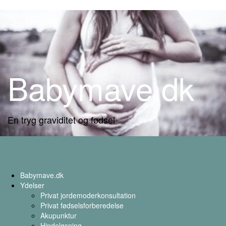
Videre til indhold
Babymave.dk
En tryg graviditet og fødsel
Babymave.dk
Ydelser
Privat jordemoderkonsultation
Privat fødselsforberedelse
Akupunktur
Hindeløsning