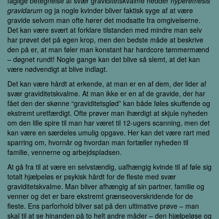
faglige betegnelse af svær graviditetskvalme hedder
hyperemesis
gravidarum
og ja nogle kvinder bliver faktisk syge af at være
gravide selvom man ofte hører det modsatte fra omgivelserne.
Det kan være svært at forklare tilstanden med mindre man selv
har prøvet det på egen krop, men den bedste måde at beskrive
den på er, at man føler man konstant har hardcore tømmermænd
– døgnet rundt! Nogle gange kan det blive så slemt, at det kan
være nødvendigt at blive indlagt.
Det kan være hårdt at erkende, at man er en af dem, der lider af
svær graviditetskvalme. At man ikke er en af de gravide, der har
fået den der skønne “graviditetsglød” kan både føles skuffende og
ekstremt uretfærdigt. Ofte prøver man ihærdigt at skjule nyheden
om den lille spire til man har været til 12-ugers scanning, men det
kan være en særdeles umulig opgave. Her kan det være rart med
sparring om, hvornår og hvordan man fortæller nyheden til
familie, vennerne og arbejdspladsen.
At gå fra til at være en selvstændig, uafhængig kvinde til af føle sig
totalt hjælpeløs er psykisk hårdt for de fleste med svær
graviditetskvalme. Man bliver afhængig af sin partner, familie og
venner og det er bare ekstremt grænseoverskridende for de
fleste. Ens parforhold bliver sat på den ultimative prøve – man
skal til at se hinanden på to helt andre måder – den hjælpeløse og