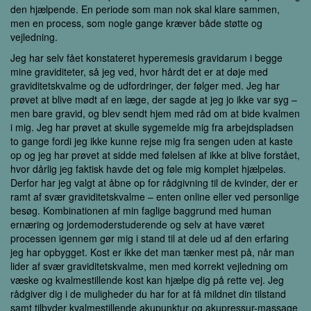
den hjælpende. En periode som man nok skal klare sammen,
men en process, som nogle gange kræver både støtte og
vejledning.
Jeg har selv fået konstateret hyperemesis gravidarum i begge
mine graviditeter, så jeg ved, hvor hårdt det er at døje med
graviditetskvalme og de udfordringer, der følger med. Jeg har
prøvet at blive mødt af en læge, der sagde at jeg jo ikke var syg –
men bare gravid, og blev sendt hjem med råd om at bide kvalmen
i mig. Jeg har prøvet at skulle sygemelde mig fra arbejdspladsen
to gange fordi jeg ikke kunne rejse mig fra sengen uden at kaste
op og jeg har prøvet at sidde med følelsen af ikke at blive forstået,
hvor dårlig jeg faktisk havde det og føle mig komplet hjælpeløs.
Derfor har jeg valgt at åbne op for rådgivning til de kvinder, der er
ramt af svær graviditetskvalme – enten online eller ved personlige
besøg. Kombinationen af min faglige baggrund med human
ernæring og jordemoderstuderende og selv at have været
processen igennem gør mig i stand til at dele ud af den erfaring
jeg har opbygget. Kost er ikke det man tænker mest på, når man
lider af svær graviditetskvalme, men med korrekt vejledning om
væske og kvalmestillende kost kan hjælpe dig på rette vej. Jeg
rådgiver dig i de muligheder du har for at få mildnet din tilstand
samt tilbyder kvalmestillende akupunktur og akupressur-massage