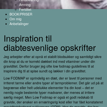
Amning
Fertilitet
BOOK/PRISER
Om mig
Anbefalinger
Inspiration til
diabtesvenlige opskrifter
Jeg arbejder efter at opnå et stabilt blodsukker og samtidigt sikre
din krop at du er korrekt dækket ind med vitaminer under din
graviditet. Derfor bruger jeg ofte low fodmap guidelines til at
inspirere dig til at spise sundt og lækker i din graviditet.
Low FODMAP er oprindelig en diæt, der er lavet til personer med
irriteret tarme eller andre typer af tarmproblemer. Det går ud på at
begrænse eller helt udelukke elementer fra din kost – det er
nemlig nogle bestemte typer madvarer, der menes at irritere
særlig meget. Men Low Fodmap er også et godt redskab til
gravide, der ønsker en ernæringsrig kost eller har fået konstateret
graviditetsbetinget sukkersyge (GDM). Hos de gravide, der har