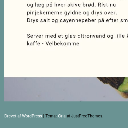
Drevet af WordPress
|
Tema:
Oria
af JustFreeThemes.