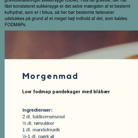
fået konstateret sukkersyge er det selve mængden af et bestemt
kulhydrat, som er i fokus, så her bør bestemte fødevarer
udelukkes på grund af et meget højt indhold af det, som kaldes
FODMAPs.