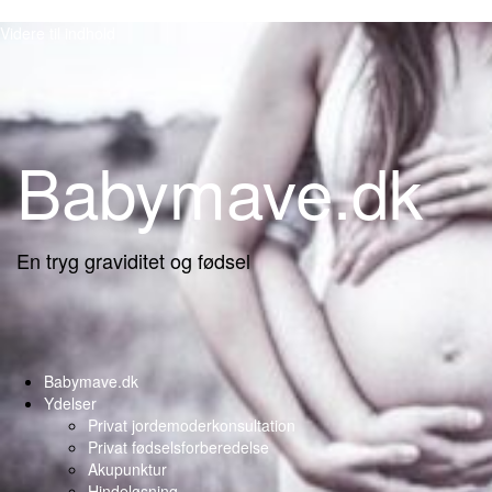
Videre til indhold
Babymave.dk
En tryg graviditet og fødsel
Babymave.dk
Ydelser
Privat jordemoderkonsultation
Privat fødselsforberedelse
Akupunktur
Hindeløsning