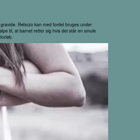
en gravide. Rebozo kan med fordel bruges under
lpe til, at barnet retter sig hvis det står en smule
forløb.