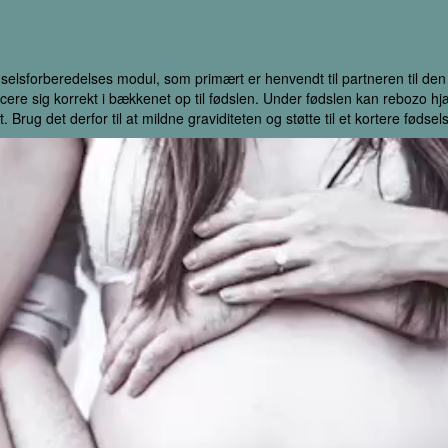
dselsforberedelses modul, som primært er henvendt til partneren til d
placere sig korrekt i bækkenet op til fødslen. Under fødslen kan rebozo hjæ
ug det derfor til at mildne graviditeten og støtte til et kortere fødsels