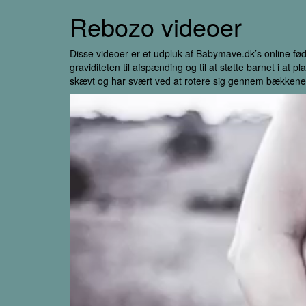
Rebozo videoer
Disse videoer er et udpluk af Babymave.dk’s online fø
graviditeten til afspænding og til at støtte barnet i at 
skævt og har svært ved at rotere sig gennem bækkenet. Br