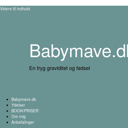
Videre til indhold
Babymave.d
En tryg graviditet og fødsel
Babymave.dk
Ydelser
BOOK/PRISER
Om mig
Anbefalinger