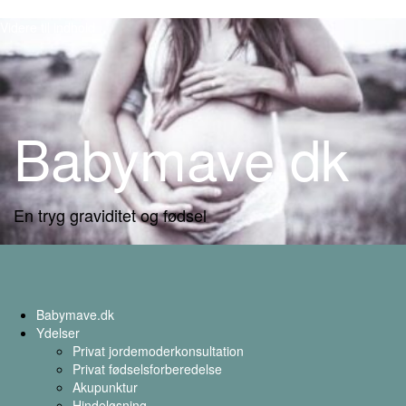
Videre til indhold
Babymave.dk
En tryg graviditet og fødsel
Babymave.dk
Ydelser
Privat jordemoderkonsultation
Privat fødselsforberedelse
Akupunktur
Hindeløsning