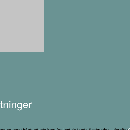
tninger
ang og taget hårdt på min krop (opkast de første 5 måneder – derefter
C