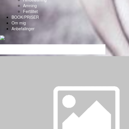
Amning
Fertilitet
BOOK/PRISER
Om mig
Anbefalinger
Anbefalinger og fødselsberetninger