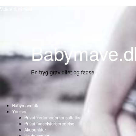
Videre til indhold
Babymave.d
En tryg graviditet og fødsel
Babymave.dk
Ydelser
Privat jordemoderkonsultation
Privat fødselsforberedelse
Akupunktur
Hindeløsning