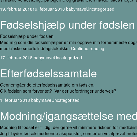
19. februar 2018
19. februar 2018
babymave
Uncategorized
Fødselshjælp under fødslen
Fødselshjælp under fødslen
Med mig som din fødselshjælper er min opgave min fornemmeste opgave 
medicinske smertelindringsteknikker.
Continue reading
17. februar 2018
babymave
Uncategorized
Efterfødselssamtale
Gennemgående efterfødselssamtale om fødslen.
Gik fødslen som forventet? Var der udfordringer undervejs?
1. februar 2018
babymave
Uncategorized
Modning/igangsættelse med
Modning til fødsel er til dig, der gerne vil minimere riskoen for medicin
Jeg tilbyder fødselsmodnende akupunktur, som er en velafprøvet meto